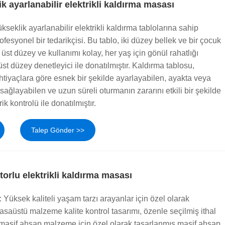
 ayarlanabilir elektrikli kaldırma masası
eklik ayarlanabilir elektrikli kaldırma tablolarına sahip
fesyonel bir tedarikçisi. Bu tablo, iki düzey bellek ve bir çocuk
an, üst düzey ve kullanımı kolay, her yaş için gönül rahatlığı
st düzey denetleyici ile donatılmıştır. Kaldırma tablosu,
htiyaçlara göre esnek bir şekilde ayarlayabilen, ayakta veya
ğlayabilen ve uzun süreli oturmanın zararını etkili bir şekilde
rik kontrolü ile donatılmıştır.
Talep Gönder >>
torlu elektrikli kaldırma masası
 Yüksek kaliteli yaşam tarzı arayanlar için özel olarak
asaüstü malzeme kalite kontrol tasarımı, özenle seçilmiş ithal
masif ahşap malzeme için özel olarak tasarlanmış masif ahşap