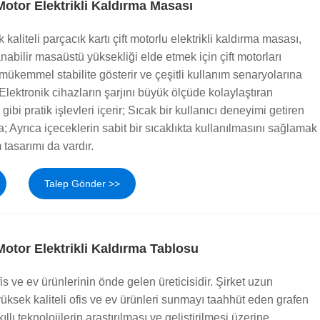
 Motor Elektrikli Kaldırma Masası
kaliteli parçacık kartı çift motorlu elektrikli kaldırma masası,
anabilir masaüstü yüksekliği elde etmek için çift motorları
, mükemmel stabilite gösterir ve çeşitli kullanım senaryolarına
Elektronik cihazların şarjını büyük ölçüde kolaylaştıran
bi pratik işlevleri içerir; Sıcak bir kullanıcı deneyimi getiren
; Ayrıca içeceklerin sabit bir sıcaklıkta kullanılmasını sağlamak
m tasarımı da vardır.
Talep Gönder >>
Motor Elektrikli Kaldırma Tablosu
is ve ev ürünlerinin önde gelen üreticisidir. Şirket uzun
yüksek kaliteli ofis ve ev ürünleri sunmayı taahhüt eden grafen
lı teknolojilerin araştırılması ve geliştirilmesi üzerine