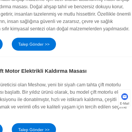
kaldırma masası. Doğal ahşap tahıl ve benzersiz dokuyu korur,
etirir, insanları tazelenmiş ve mutlu hissettirir. Özellikle önemli
ın, insan sağlığına güvenli ve zararsız, çevre ve sağlık
an sıfır kimyasal sentezi olan doğal malzemelerden yapılmasıdır.
Talep Gönder >>
t Motor Elektrikli Kaldırma Masası
i üreticisi olan Meshow, yeni bir siyah cam tahta çift motorlu
ı başlattı. Bir yıldız ürünü olarak, bu model çift motorlu elektrik
iyonu ile donatılmıştır, hızlı ve istikrarlı kaldırma, çeşitli
E-Mail
ak ve verimli ofis ve kaliteli yaşam için tercih edilen seçime
Talep Gönder >>