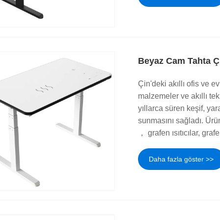
Beyaz Cam Tahta Çif
Çin'deki akıllı ofis ve e
malzemeler ve akıllı tek
yıllarca süren keşif, yara
sunmasını sağladı. Ürün 
， grafen ısıtıcılar, graf
Daha fazla göster >>