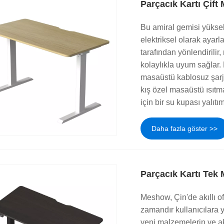
Parçacık Kartı Çift
Bu amiral gemisi yüksek 
elektriksel olarak ayarl
tarafından yönlendirilir
kolaylıkla uyum sağlar. 
masaüstü kablosuz şarj gi
kış özel masaüstü ısıtma
için bir su kupası yalıtı
Daha fazla göster >>
Parçacık Kartı Tek 
Meshow, Çin'de akıllı of
zamandır kullanıcılara 
yeni malzemelerin ve akıl