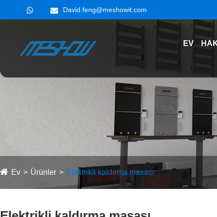
David.feng@meshowit.com
EV
HAK
Ev
Ürünler
Elektrikli kaldırma masası
Elektrikli kaldırma masası