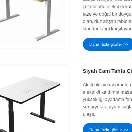
çift motorlu elektrikli 
taze ve doğal bir duygu g
olan, düz ahşap tablolar
standartlarını karşılay
Daha fazla göster >>
Siyah Cam Tahta Çif
Akıllı ofis ve ev ürünler
elektrikli kaldırma masas
yüksekliği ayarlama fonks
senaryolara uyum sağlam
ulaşır.
Daha fazla göster >>