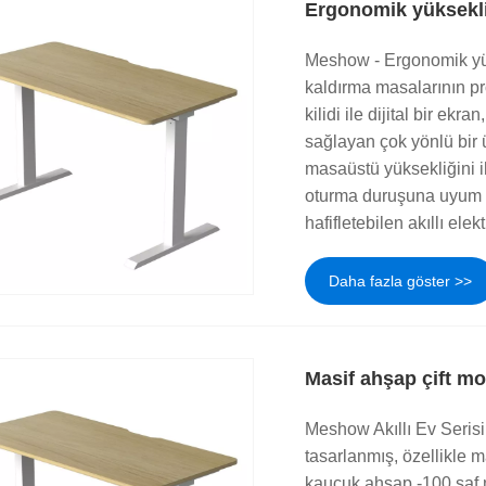
Ergonomik yükseklik
Meshow - Ergonomik yüks
kaldırma masalarının pro
kilidi ile dijital bir ekr
sağlayan çok yönlü bir ü
masaüstü yüksekliğini i
oturma duruşuna uyum sa
hafifletebilen akıllı elekt
Daha fazla göster >>
Masif ahşap çift mo
Meshow Akıllı Ev Serisi:
tasarlanmış, özellikle m
kauçuk ahşap -100 saf 